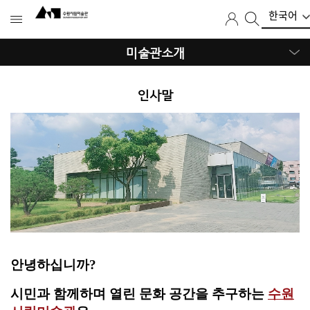
모
한국어
검
로
전
바
색
그
체
일
인
메
H
메
미술관소개
뉴
뉴
O
닫
M
기
E
인사말
>
미
술
관
소
개
>
미
술
관
소
개
안녕하십니까?
>
인
시민과 함께하며 열린 문화 공간을 추구하는
수원
사